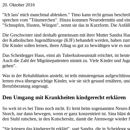
20. Oktober 2016
"Ich lass' mich manchmal ablenken." Timo kann recht genau beschreib
sprechen vom "Träumerchen". Hinzu kommen Neurodermitis und eine Ma
"Schnupfen, Husten, Würgen", nennt sie das in Kurzform. Die Anfäll
Die Geschwister sind deshalb gemeinsam mit ihrer Mutter Sandra Hause
der Katholischen Jugendfürsorge (KJF) behandelt werden, haben zum
Die Kinder sollen lernen, ihren Alltag so gut zu bewältigen wie es nur
Das Scheidegger Haus, einst als Tuberkuloseanstalt errichtet, ist he
Auch die Zahl der Migränepatienten nimmt zu. Viele Kinder und Juge
gehen".
Was in der Rehabilitation ansteht, ist teils minutengenau aufgeschlü
lernen etwa übergewichtige Kinder, wie sie sich gesund ernähren, un
Berufsberatung angesagt.
Den Umgang mit Krankheiten kindgerecht erklären
So weit ist es bei Timo noch nicht. Er lernt beim sogenannten Neur
Storch, nur dann bewegen, wenn er ganz konzentriert ist. Sina bläst d
den Stuhl rutschen, in den Kutschersitz, damit die Atemwege wieder f
"Sie kriegen das kindgerecht erklärt", sagt Sandra, die in Scheidegg 