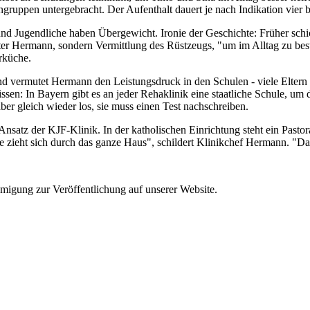
ngruppen untergebracht. Der Aufenthalt dauert je nach Indikation vier 
nd Jugendliche haben Übergewicht. Ironie der Geschichte: Früher schi
er Hermann, sondern Vermittlung des Rüstzeugs, "um im Alltag zu best
rküche.
d vermutet Hermann den Leistungsdruck in den Schulen - viele Eltern
issen: In Bayern gibt es an jeder Rehaklinik eine staatliche Schule, u
er gleich wieder los, sie muss einen Test nachschreiben.
nsatz der KJF-Klinik. In der katholischen Einrichtung steht ein Pastor
che zieht sich durch das ganze Haus", schildert Klinikchef Hermann. "Da
migung zur Veröffentlichung auf unserer Website.