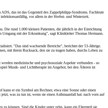
n ADS, das ist das Gegenteil des Zappelphilipp-Syndroms. Fachleute
ktionsanfällig, vor allem in der Herbst- und Winterzeit.
 Die rund 1.000 kleinen Patienten, die jährlich in der Einrichtung
im Umgang mit der Erkrankung", sagt Klinikleiter Thomas Hermann.
alisiert. "Das sind wachsende Bereiche", berichtet der 53-Jährige.
nen, mit ihrem Rucksack, den sie zu tragen haben, durchs Leben zu
eit werden medizinische und psychosoziale Aspekte verbunden - so
piel Musik- und Lichttherapie im Angebot, bei den Älteren ist
opf kann er ein Symbol am Rechner, etwa eine Sonne oder einen
jetzt, was zu tun ist, wenn sie einen Asthmaanfall hat: nach vorn auf
n zu können. Sind die Kinder unter zehn, kann ein Elternteil sie