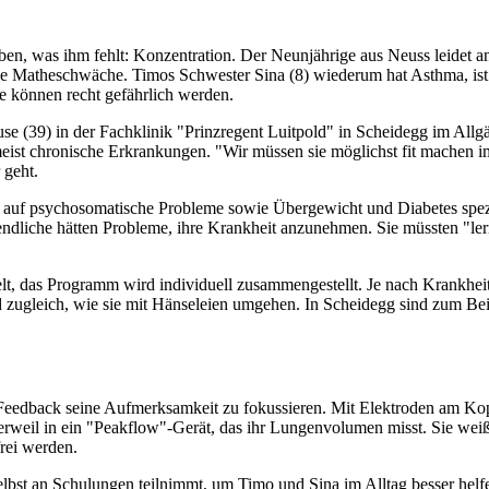
en, was ihm fehlt: Konzentration. Der Neunjährige aus Neuss leidet a
theschwäche. Timos Schwester Sina (8) wiederum hat Asthma, ist infe
e können recht gefährlich werden.
 (39) in der Fachklinik "Prinzregent Luitpold" in Scheidegg im Allgäu.
eist chronische Erkrankungen. "Wir müssen sie möglichst fit machen 
 geht.
ute auf psychosomatische Probleme sowie Übergewicht und Diabetes spezi
ndliche hätten Probleme, ihre Krankheit anzunehmen. Sie müssten "ler
sselt, das Programm wird individuell zusammengestellt. Je nach Krankh
d zugleich, wie sie mit Hänseleien umgehen. In Scheidegg sind zum Beis
o-Feedback seine Aufmerksamkeit zu fokussieren. Mit Elektroden am K
erweil in ein "Peakflow"-Gerät, das ihr Lungenvolumen misst. Sie weiß 
rei werden.
selbst an Schulungen teilnimmt, um Timo und Sina im Alltag besser helfe