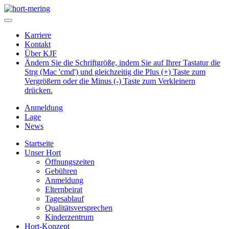
Karriere
Kontakt
Über KJF
Ändern Sie die Schriftgröße, indem Sie auf Ihrer Tastatur die
Strg (Mac 'cmd') und gleichzeitig die Plus (+) Taste zum
Vergrößern oder die Minus (-) Taste zum Verkleinern
drücken.
Anmeldung
Lage
News
Startseite
Unser Hort
Öffnungszeiten
Gebühren
Anmeldung
Elternbeirat
Tagesablauf
Qualitätsversprechen
Kinderzentrum
Hort-Konzept