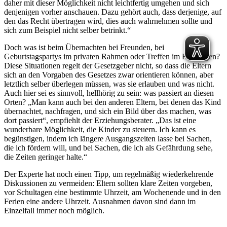
daher mit dieser Möglichkeit nicht leichtfertig umgehen und sich
denjenigen vorher anschauen. Dazu gehört auch, dass derjenige, auf
den das Recht übertragen wird, dies auch wahrnehmen sollte und
sich zum Beispiel nicht selber betrinkt.“
Doch was ist beim Übernachten bei Freunden, bei
Geburtstagspartys im privaten Rahmen oder Treffen im Bauwagen?
Diese Situationen regelt der Gesetzgeber nicht, so dass die Eltern
sich an den Vorgaben des Gesetzes zwar orientieren können, aber
letztlich selber überlegen müssen, was sie erlauben und was nicht.
Auch hier sei es sinnvoll, hellhörig zu sein: was passiert an diesen
Orten? „Man kann auch bei den anderen Eltern, bei denen das Kind
übernachtet, nachfragen, und sich ein Bild über das machen, was
dort passiert“, empfiehlt der Erziehungsberater. „Das ist eine
wunderbare Möglichkeit, die Kinder zu steuern. Ich kann es
begünstigen, indem ich längere Ausgangszeiten lasse bei Sachen,
die ich fördern will, und bei Sachen, die ich als Gefährdung sehe,
die Zeiten geringer halte.“
Der Experte hat noch einen Tipp, um regelmäßig wiederkehrende
Diskussionen zu vermeiden: Eltern sollten klare Zeiten vorgeben,
vor Schultagen eine bestimmte Uhrzeit, am Wochenende und in den
Ferien eine andere Uhrzeit. Ausnahmen davon sind dann im
Einzelfall immer noch möglich.