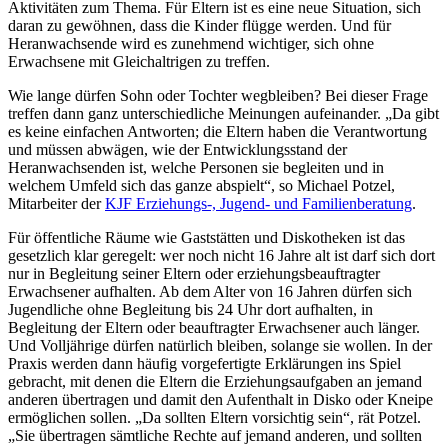
Aktivitäten zum Thema. Für Eltern ist es eine neue Situation, sich
daran zu gewöhnen, dass die Kinder flügge werden. Und für
Heranwachsende wird es zunehmend wichtiger, sich ohne
Erwachsene mit Gleichaltrigen zu treffen.
Wie lange dürfen Sohn oder Tochter wegbleiben? Bei dieser Frage
treffen dann ganz unterschiedliche Meinungen aufeinander. „Da gibt
es keine einfachen Antworten; die Eltern haben die Verantwortung
und müssen abwägen, wie der Entwicklungsstand der
Heranwachsenden ist, welche Personen sie begleiten und in
welchem Umfeld sich das ganze abspielt“, so Michael Potzel,
Mitarbeiter der
KJF Erziehungs-, Jugend- und Familienberatung
.
Für öffentliche Räume wie Gaststätten und Diskotheken ist das
gesetzlich klar geregelt: wer noch nicht 16 Jahre alt ist darf sich dort
nur in Begleitung seiner Eltern oder erziehungsbeauftragter
Erwachsener aufhalten. Ab dem Alter von 16 Jahren dürfen sich
Jugendliche ohne Begleitung bis 24 Uhr dort aufhalten, in
Begleitung der Eltern oder beauftragter Erwachsener auch länger.
Und Volljährige dürfen natürlich bleiben, solange sie wollen. In der
Praxis werden dann häufig vorgefertigte Erklärungen ins Spiel
gebracht, mit denen die Eltern die Erziehungsaufgaben an jemand
anderen übertragen und damit den Aufenthalt in Disko oder Kneipe
ermöglichen sollen. „Da sollten Eltern vorsichtig sein“, rät Potzel.
„Sie übertragen sämtliche Rechte auf jemand anderen, und sollten