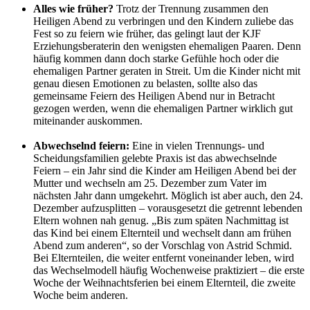
Alles wie früher?
Trotz der Trennung zusammen den
Heiligen Abend zu verbringen und den Kindern zuliebe das
Fest so zu feiern wie früher, das gelingt laut der KJF
Erziehungsberaterin den wenigsten ehemaligen Paaren. Denn
häufig kommen dann doch starke Gefühle hoch oder die
ehemaligen Partner geraten in Streit. Um die Kinder nicht mit
genau diesen Emotionen zu belasten, sollte also das
gemeinsame Feiern des Heiligen Abend nur in Betracht
gezogen werden, wenn die ehemaligen Partner wirklich gut
miteinander auskommen.
Abwechselnd feiern:
Eine in vielen Trennungs- und
Scheidungsfamilien gelebte Praxis ist das abwechselnde
Feiern – ein Jahr sind die Kinder am Heiligen Abend bei der
Mutter und wechseln am 25. Dezember zum Vater im
nächsten Jahr dann umgekehrt. Möglich ist aber auch, den 24.
Dezember aufzusplitten – vorausgesetzt die getrennt lebenden
Eltern wohnen nah genug. „Bis zum späten Nachmittag ist
das Kind bei einem Elternteil und wechselt dann am frühen
Abend zum anderen“, so der Vorschlag von Astrid Schmid.
Bei Elternteilen, die weiter entfernt voneinander leben, wird
das Wechselmodell häufig Wochenweise praktiziert – die erste
Woche der Weihnachtsferien bei einem Elternteil, die zweite
Woche beim anderen.