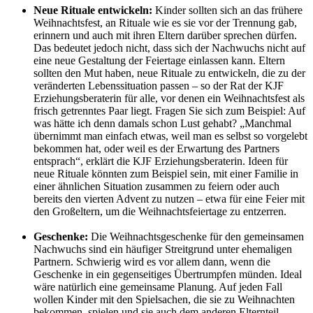
Neue Rituale entwickeln:
Kinder sollten sich an das frühere
Weihnachtsfest, an Rituale wie es sie vor der Trennung gab,
erinnern und auch mit ihren Eltern darüber sprechen dürfen.
Das bedeutet jedoch nicht, dass sich der Nachwuchs nicht auf
eine neue Gestaltung der Feiertage einlassen kann. Eltern
sollten den Mut haben, neue Rituale zu entwickeln, die zu der
veränderten Lebenssituation passen – so der Rat der KJF
Erziehungsberaterin für alle, vor denen ein Weihnachtsfest als
frisch getrenntes Paar liegt. Fragen Sie sich zum Beispiel: Auf
was hätte ich denn damals schon Lust gehabt? „Manchmal
übernimmt man einfach etwas, weil man es selbst so vorgelebt
bekommen hat, oder weil es der Erwartung des Partners
entsprach“, erklärt die KJF Erziehungsberaterin. Ideen für
neue Rituale könnten zum Beispiel sein, mit einer Familie in
einer ähnlichen Situation zusammen zu feiern oder auch
bereits den vierten Advent zu nutzen – etwa für eine Feier mit
den Großeltern, um die Weihnachtsfeiertage zu entzerren.
Geschenke:
Die Weihnachtsgeschenke für den gemeinsamen
Nachwuchs sind ein häufiger Streitgrund unter ehemaligen
Partnern. Schwierig wird es vor allem dann, wenn die
Geschenke in ein gegenseitiges Übertrumpfen münden. Ideal
wäre natürlich eine gemeinsame Planung. Auf jeden Fall
wollen Kinder mit den Spielsachen, die sie zu Weihnachten
bekommen, spielen und sie auch dem anderen Elternteil