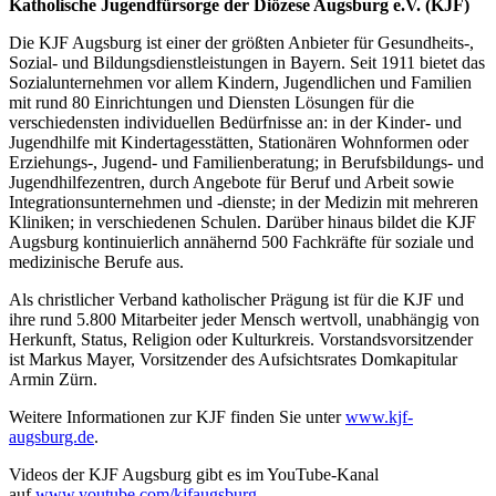
Katholische Jugendfürsorge der Diözese Augsburg e.V. (KJF)
Die KJF Augsburg ist einer der größten Anbieter für Gesundheits-,
Sozial- und Bildungsdienstleistungen in Bayern. Seit 1911 bietet das
Sozialunternehmen vor allem Kindern, Jugendlichen und Familien
mit rund 80 Einrichtungen und Diensten Lösungen für die
verschiedensten individuellen Bedürfnisse an: in der Kinder- und
Jugendhilfe mit Kindertagesstätten, Stationären Wohnformen oder
Erziehungs-, Jugend- und Familienberatung; in Berufsbildungs- und
Jugendhilfezentren, durch Angebote für Beruf und Arbeit sowie
Integrationsunternehmen und -dienste; in der Medizin mit mehreren
Kliniken; in verschiedenen Schulen. Darüber hinaus bildet die KJF
Augsburg kontinuierlich annähernd 500 Fachkräfte für soziale und
medizinische Berufe aus.
Als christlicher Verband katholischer Prägung ist für die KJF und
ihre rund 5.800 Mitarbeiter jeder Mensch wertvoll, unabhängig von
Herkunft, Status, Religion oder Kulturkreis. Vorstandsvorsitzender
ist Markus Mayer, Vorsitzender des Aufsichtsrates Domkapitular
Armin Zürn.
Weitere Informationen zur KJF finden Sie unter
www.kjf-
augsburg.de
.
Videos der KJF Augsburg gibt es im YouTube-Kanal
auf
www.youtube.com/kjfaugsburg
.