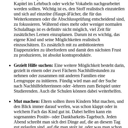
Kapitel im Lehrbuch oder welche Vokabeln nachgearbeitet
werden sollten. Wichtig ist es, den Stoff realistisch einzuteilen
und sich auf einzelne (Haupt-)Fächer, die für das
Weiterkommen oder die Abschlussprüfung entscheidend sind,
zu fokussieren. Während eines mehr oder weniger normalen
Schulalltags ist es definitiv nicht möglich, viel Zeit für
zusätzliches Lernen einzuplanen. Darum ist es wichtig, das
eigene Kind und seine Möglichkeiten realistisch
einzuschätzen. Es zusätzlich mit zu ambitionierten
Etappenzielen zu überfordern und damit den nächsten Frust
zu produzieren, ist absolut kontraproduktiv.
Gezielt Hilfe suchen:
Eine weitere Möglichkeit besteht darin,
gezielt in einem oder zwei Fächern Nachhilfestunden zu
nehmen oder zusammen mit anderen Familien eine
Lerngruppe zu initiieren. Fündig wird man auf der Suche
nach Nachhilfelehrerinnen oder -lehrern zum Beispiel unter
Studierenden. Auch die Schulen können dabei weiterhelfen.
Mut machen:
Eltern sollten ihren Kindern Mut machen, und
den Blick immer darauf werfen, was schon klappt oder in
welchem Fach das Kind gut ist. Dabei helfen kann ein
sogenanntes Positiv- oder Dankbarkeits-Tagebuch. Jeden
Abend schreibt man sich drei Dinge auf, die an diesem Tag
gut gelaufen sind, auf die man stolz ist, oder was man schon