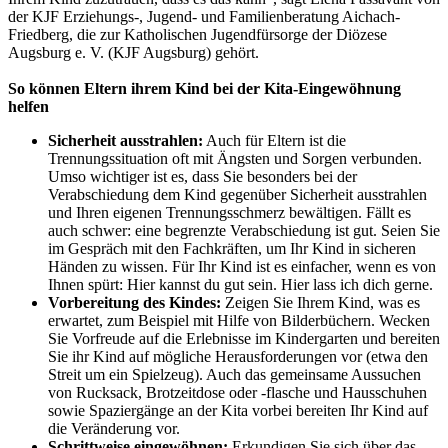
der KJF Erziehungs-, Jugend- und Familienberatung Aichach-
Friedberg, die zur Katholischen Jugendfürsorge der Diözese
Augsburg e. V. (KJF Augsburg) gehört.
So können Eltern ihrem Kind bei der Kita-Eingewöhnung
helfen
Sicherheit ausstrahlen:
Auch für Eltern ist die
Trennungssituation oft mit Ängsten und Sorgen verbunden.
Umso wichtiger ist es, dass Sie besonders bei der
Verabschiedung dem Kind gegenüber Sicherheit ausstrahlen
und Ihren eigenen Trennungsschmerz bewältigen. Fällt es
auch schwer: eine begrenzte Verabschiedung ist gut. Seien Sie
im Gespräch mit den Fachkräften, um Ihr Kind in sicheren
Händen zu wissen. Für Ihr Kind ist es einfacher, wenn es von
Ihnen spürt: Hier kannst du gut sein. Hier lass ich dich gerne.
Vorbereitung des Kindes:
Zeigen Sie Ihrem Kind, was es
erwartet, zum Beispiel mit Hilfe von Bilderbüchern. Wecken
Sie Vorfreude auf die Erlebnisse im Kindergarten und bereiten
Sie ihr Kind auf mögliche Herausforderungen vor (etwa den
Streit um ein Spielzeug). Auch das gemeinsame Aussuchen
von Rucksack, Brotzeitdose oder -flasche und Hausschuhen
sowie Spaziergänge an der Kita vorbei bereiten Ihr Kind auf
die Veränderung vor.
Schrittweise eingewöhnen:
Erkundigen Sie sich über das