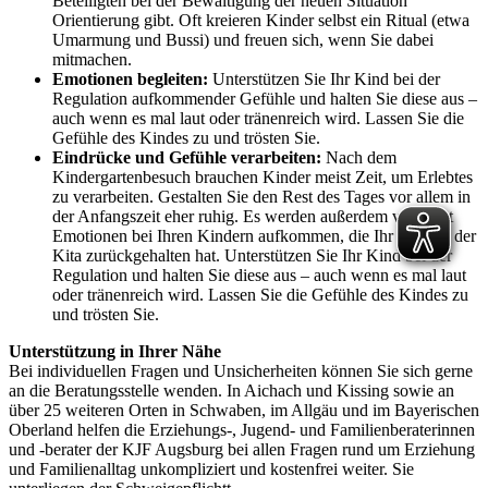
Beteiligten bei der Bewältigung der neuen Situation
Orientierung gibt. Oft kreieren Kinder selbst ein Ritual (etwa
Umarmung und Bussi) und freuen sich, wenn Sie dabei
mitmachen.
Emotionen begleiten:
Unterstützen Sie Ihr Kind bei der
Regulation aufkommender Gefühle und halten Sie diese aus –
auch wenn es mal laut oder tränenreich wird. Lassen Sie die
Gefühle des Kindes zu und trösten Sie.
Eindrücke und Gefühle verarbeiten:
Nach dem
Kindergartenbesuch brauchen Kinder meist Zeit, um Erlebtes
zu verarbeiten. Gestalten Sie den Rest des Tages vor allem in
der Anfangszeit eher ruhig. Es werden außerdem vermehrt
Emotionen bei Ihren Kindern aufkommen, die Ihr Kind in der
Kita zurückgehalten hat. Unterstützen Sie Ihr Kind bei der
Regulation und halten Sie diese aus – auch wenn es mal laut
oder tränenreich wird. Lassen Sie die Gefühle des Kindes zu
und trösten Sie.
Unterstützung in Ihrer Nähe
Bei individuellen Fragen und Unsicherheiten können Sie sich gerne
an die Beratungsstelle wenden. In Aichach und Kissing sowie an
über 25 weiteren Orten in Schwaben, im Allgäu und im Bayerischen
Oberland helfen die Erziehungs-, Jugend- und Familienberaterinnen
und -berater der KJF Augsburg bei allen Fragen rund um Erziehung
und Familienalltag unkompliziert und kostenfrei weiter. Sie