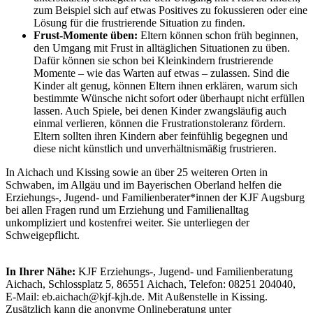
zum Beispiel sich auf etwas Positives zu fokussieren oder eine
Lösung für die frustrierende Situation zu finden.
Frust-Momente üben:
Eltern können schon früh beginnen,
den Umgang mit Frust in alltäglichen Situationen zu üben.
Dafür können sie schon bei Kleinkindern frustrierende
Momente – wie das Warten auf etwas – zulassen. Sind die
Kinder alt genug, können Eltern ihnen erklären, warum sich
bestimmte Wünsche nicht sofort oder überhaupt nicht erfüllen
lassen. Auch Spiele, bei denen Kinder zwangsläufig auch
einmal verlieren, können die Frustrationstoleranz fördern.
Eltern sollten ihren Kindern aber feinfühlig begegnen und
diese nicht künstlich und unverhältnismäßig frustrieren.
In Aichach und Kissing sowie an über 25 weiteren Orten in
Schwaben, im Allgäu und im Bayerischen Oberland helfen die
Erziehungs-, Jugend- und Familienberater*innen der KJF Augsburg
bei allen Fragen rund um Erziehung und Familienalltag
unkompliziert und kostenfrei weiter. Sie unterliegen der
Schweigepflicht.
In Ihrer Nähe:
KJF Erziehungs-, Jugend- und Familienberatung
Aichach, Schlossplatz 5, 86551 Aichach, Telefon: 08251 204040,
E-Mail: eb.aichach@kjf-kjh.de. Mit Außenstelle in Kissing.
Zusätzlich kann die anonyme Onlineberatung unter