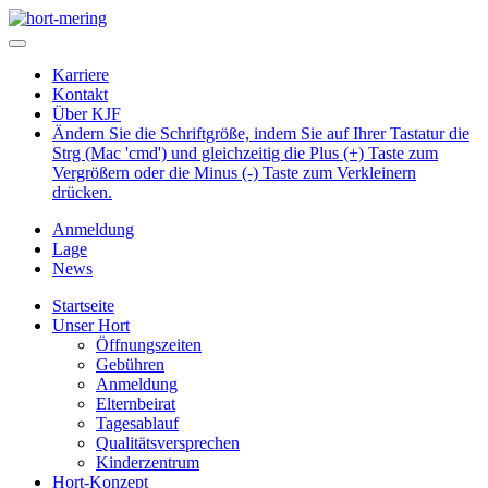
Karriere
Kontakt
Über KJF
Ändern Sie die Schriftgröße, indem Sie auf Ihrer Tastatur die
Strg (Mac 'cmd') und gleichzeitig die Plus (+) Taste zum
Vergrößern oder die Minus (-) Taste zum Verkleinern
drücken.
Anmeldung
Lage
News
Startseite
Unser Hort
Öffnungszeiten
Gebühren
Anmeldung
Elternbeirat
Tagesablauf
Qualitätsversprechen
Kinderzentrum
Hort-Konzept